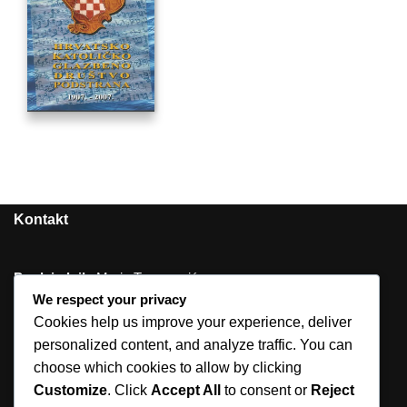
Kontakt
Predsjednik
: Mario Tomasović
We respect your privacy
Tajnik
: Jelena Karaman, prof.
Cookies help us improve your experience, deliver
personalized content, and analyze traffic. You can
Ogranak Matice hrvatske u Podstrani
choose which cookies to allow by clicking
Jurasova 2
Customize
. Click
Accept All
to consent or
Reject
21312 Podstrana