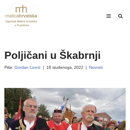
Skip
to
content
Poljičani u Škabrnji
Piše:
Gordan Lovrić
18 studenoga, 2022
Novosti