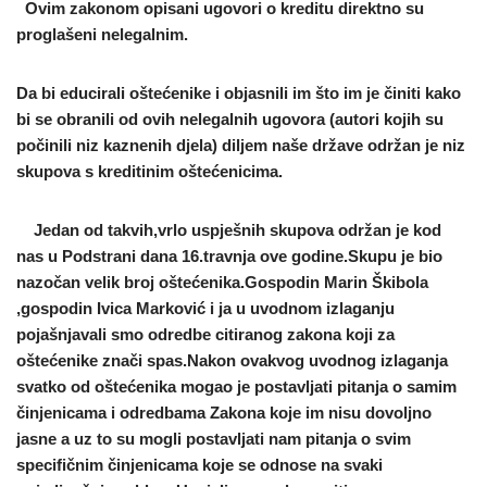
Ovim zakonom opisani ugovori o kreditu direktno su
proglašeni nelegalnim.
Da bi educirali oštećenike i objasnili im što im je činiti kako
bi se obranili od ovih nelegalnih ugovora (autori kojih su
počinili niz kaznenih djela) diljem naše države održan je niz
skupova s kreditinim oštećenicima.
Jedan od takvih,vrlo uspješnih skupova održan je kod
nas u Podstrani dana 16.travnja ove godine.Skupu je bio
nazočan velik broj oštećenika.Gospodin Marin Škibola
,gospodin Ivica Marković i ja u uvodnom izlaganju
pojašnjavali smo odredbe citiranog zakona koji za
oštećenike znači spas.Nakon ovakvog uvodnog izlaganja
svatko od oštećenika mogao je postavljati pitanja o samim
činjenicama i odredbama Zakona koje im nisu dovoljno
jasne a uz to su mogli postavljati nam pitanja o svim
specifičnim činjenicama koje se odnose na svaki