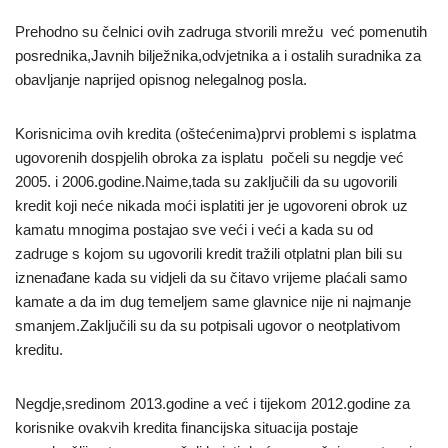
Prehodno su čelnici ovih zadruga stvorili mrežu već pomenutih
posrednika,Javnih bilježnika,odvjetnika a i ostalih suradnika za
obavljanje naprijed opisnog nelegalnog posla.
Korisnicima ovih kredita (oštećenima)prvi problemi s isplatma
ugovorenih dospjelih obroka za isplatu počeli su negdje već
2005. i 2006.godine.Naime,tada su zaključili da su ugovorili
kredit koji neće nikada moći isplatiti jer je ugovoreni obrok uz
kamatu mnogima postajao sve veći i veći a kada su od
zadruge s kojom su ugovorili kredit tražili otplatni plan bili su
iznenađane kada su vidjeli da su čitavo vrijeme plaćali samo
kamate a da im dug temeljem same glavnice nije ni najmanje
smanjem.Zaključili su da su potpisali ugovor o neotplativom
kreditu.
Negdje,sredinom 2013.godine a već i tijekom 2012.godine za
korisnike ovakvih kredita financijska situacija postaje