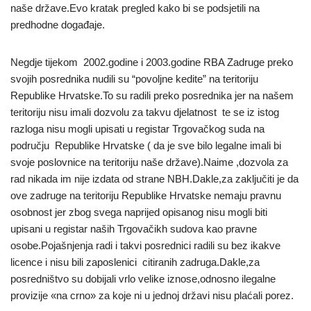
naše države.Evo kratak pregled kako bi se podsjetili na
predhodne događaje.
Negdje tijekom 2002.godine i 2003.godine RBA Zadruge preko
svojih posrednika nudili su “povoljne kedite” na teritoriju
Republike Hrvatske.To su radili preko posrednika jer na našem
teritoriju nisu imali dozvolu za takvu djelatnost te se iz istog
razloga nisu mogli upisati u registar Trgovačkog suda na
području Republike Hrvatske ( da je sve bilo legalne imali bi
svoje poslovnice na teritoriju naše države).Naime ,dozvola za
rad nikada im nije izdata od strane NBH.Dakle,za zaključiti je da
ove zadruge na teritoriju Republike Hrvatske nemaju pravnu
osobnost jer zbog svega naprijed opisanog nisu mogli biti
upisani u registar naših Trgovačikh sudova kao pravne
osobe.Pojašnjenja radi i takvi posrednici radili su bez ikakve
licence i nisu bili zaposlenici citiranih zadruga.Dakle,za
posredništvo su dobijali vrlo velike iznose,odnosno ilegalne
provizije «na crno» za koje ni u jednoj državi nisu plaćali porez.