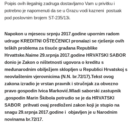
Poipis ovih ilegalnig zadruga dostavljamo Vam u privitku i
potrebno je napomenuti da se u Grazu vodi kazneni postuak
pod poslovnim brojem ST-235/13i.
Napokon u mjesecu srpnju 2017.godine upornim radom
udruge KREDITNI OŠTEĆENICI pronalazi se rješenje ovih
teških problema za tisuće građana Republike
Hrvattske.Naime 29.srpnja 2017.godine HRVATSKI SABOR
donio je Zakon o ništetnosti ugovora o kreditu s
međunarodnim obilježjem sklopljen u Republici Hrvatskoj s
neovlaštenim vjerovnicima (N.N. br.72/17).Tekst ovog
zakona izradio je vrstan pravnik i stručnjak za obvezno
pravo gospodin Ivica Marković.Mladi saborski zastupnik
,gospodin Marin Škibola potrudio se je da HRVATSKI
SABOR prihvati ovaj predloženi zakon koji je stupio na
snagu 29.srpnja 2017.godine i objavljen je u Narodnim
novinama br.72/17.