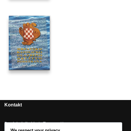
Kontakt
Predsjednik
: Mario Tomasović
We respect your privacy
Tajnik
: Jelena Karaman, prof.