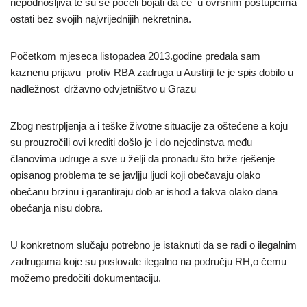
nepodnošljiva te su se počeli bojati da će u ovršnim postupcima
ostati bez svojih najvrijednijih nekretnina.
Početkom mjeseca listopadea 2013.godine predala sam
kaznenu prijavu protiv RBA zadruga u Austirji te je spis dobilo u
nadležnost državno odvjetništvo u Grazu
Zbog nestrpljenja a i teške životne situacije za oštećene a koju
su prouzročili ovi krediti došlo je i do nejedinstva među
članovima udruge a sve u želji da pronađu što brže rješenje
opisanog problema te se javljju ljudi koji obečavaju olako
obečanu brzinu i garantiraju dob ar ishod a takva olako dana
obećanja nisu dobra.
U konkretnom slučaju potrebno je istaknuti da se radi o ilegalnim
zadrugama koje su poslovale ilegalno na području RH,o čemu
možemo predočiti dokumentaciju.